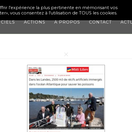
CO
ffrir l'expérience la plus pertinente en mémorisant vos
ter», vous consentez à l'utilisation de TOUS les cookies.
ICIELS
ACTIONS
À PROPOS
CONTACT
ACT