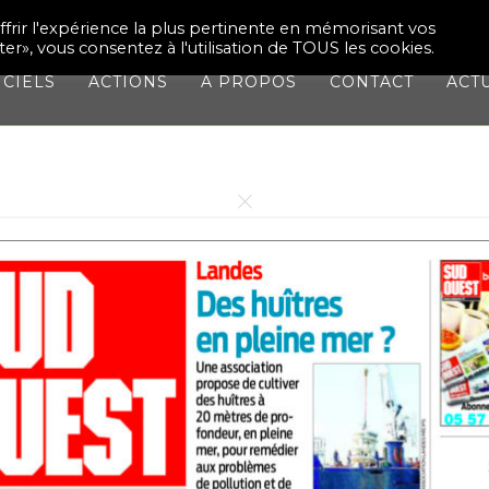
CO
ffrir l'expérience la plus pertinente en mémorisant vos
ter», vous consentez à l'utilisation de TOUS les cookies.
ICIELS
ACTIONS
À PROPOS
CONTACT
ACT