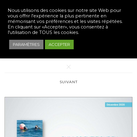
Nous utilisons des cookies sur notre site Web pour
vous offrir l'expérience la plus pertinente en
mémorisant vos préférences et les visites répétées.
En cliquant sur «Accepter», vous consentez à
l'utilisation de TOUS les cookies.
PARAMÈTRES
ACCEPTER
PRÉCÉDENT
SUIVANT