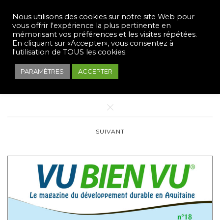
Nous utilisons des cookies sur notre site Web pour
vous offrir l'expérience la plus pertinente en
mémorisant vos préférences et les visites répétées.
En cliquant sur «Accepter», vous consentez à
l'utilisation de TOUS les cookies.
PARAMÈTRES
ACCEPTER
PRÉCÉDENT
SUIVANT